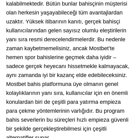
kalabilmektedir. Bütün bunlar bahisçinin müşterisi
olan herkesin yaşayabileceği tüm avantajlardan
uzaktır. Yüksek itibarının kanıtı, gerçek bahisçi
kullanıcılarından gelen sayısız olumlu eleştirilerin
yanı sıra resmi derecelendirmelerdir. Bu nedenle
zaman kaybetmemelisiniz, ancak Mostbet’te
hemen spor bahislerine geçmek daha iyidir –
sadece gerçek heyecanı hissetmekle kalmayacak,
aynı zamanda iyi bir kazanç elde edebileceksiniz.
Mostbet bahis platformuna üye olmanın genel
kolaylıklarının yanı sıra, kullanıcılar için en önemli
konulardan biri de çeşitli para yatırma empieza
para çekme yöntemlerinin varlığıdır. Bu program
bahis severlerin bu süreçleri hızlı empieza güvenli
bir şekilde gerçekleştirebilmesi için çeşitli
alternatifler sunar.