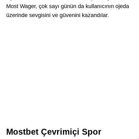
Most Wager, çok sayı günün da kullanıcının ojeda
üzerinde sevgisini ve güvenini kazandılar.
Mostbet Çevrimiçi Spor