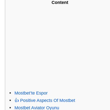
Content
Mostbet’te Espor
👍 Positive Aspects Of Mostbet
Mostbet Aviator Oyunu