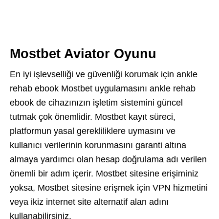
Mostbet Aviator Oyunu
En iyi işlevselliği ve güvenliği korumak için ankle
rehab ebook Mostbet uygulamasını ankle rehab
ebook de cihazınızın işletim sistemini güncel
tutmak çok önemlidir. Mostbet kayıt süreci,
platformun yasal gerekliliklere uymasını ve
kullanıcı verilerinin korunmasını garanti altına
almaya yardımcı olan hesap doğrulama adı verilen
önemli bir adım içerir. Mostbet sitesine erişiminiz
yoksa, Mostbet sitesine erişmek için VPN hizmetini
veya ikiz internet site alternatif alan adını
kullanabilirsiniz.