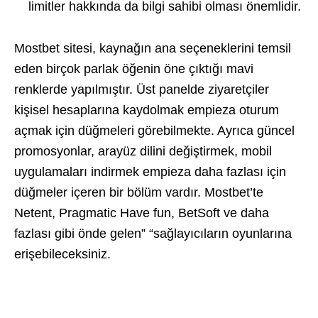
limitler hakkında da bilgi sahibi olması önemlidir.
Mostbet sitesi, kaynağın ana seçeneklerini temsil
eden birçok parlak öğenin öne çıktığı mavi
renklerde yapılmıştır. Üst panelde ziyaretçiler
kişisel hesaplarına kaydolmak empieza oturum
açmak için düğmeleri görebilmekte. Ayrıca güncel
promosyonlar, arayüz dilini değiştirmek, mobil
uygulamaları indirmek empieza daha fazlası için
düğmeler içeren bir bölüm vardır. Mostbet’te
Netent, Pragmatic Have fun, BetSoft ve daha
fazlası gibi önde gelen” “sağlayıcıların oyunlarına
erişebileceksiniz.