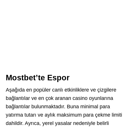
Mostbet’te Espor
Aşağıda en popüler canlı etkinliklere ve çizgilere
bağlantılar ve en çok aranan casino oyunlarına
bağlantılar bulunmaktadır. Buna minimal para
yatırma tutarı ve aylık maksimum para çekme limiti
dahildir. Ayrıca, yerel yasalar nedeniyle belirli