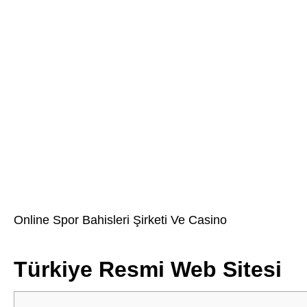
Online Spor Bahisleri Şirketi Ve Casino
Türkiye Resmi Web Sitesi