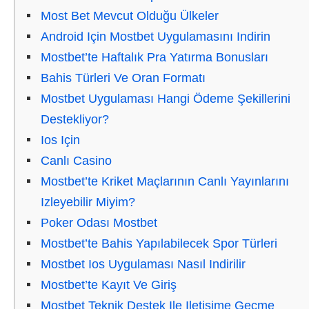
Most Bet Mevcut Olduğu Ülkeler
Android Için Mostbet Uygulamasını Indirin
Mostbet’te Haftalık Pra Yatırma Bonusları
Bahis Türleri Ve Oran Formatı
Mostbet Uygulaması Hangi Ödeme Şekillerini
Destekliyor?
Ios Için
Canlı Casino
Mostbet’te Kriket Maçlarının Canlı Yayınlarını
Izleyebilir Miyim?
Poker Odası Mostbet
Mostbet’te Bahis Yapılabilecek Spor Türleri
Mostbet Ios Uygulaması Nasıl Indirilir
Mostbet’te Kayıt Ve Giriş
Mostbet Teknik Destek Ile Iletişime Geçme