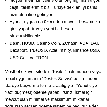
Müşteri memnuniyetine olan bağlılığımız ve çok
çeşitli tekliflerimiz bizi Türkiye’deki en iyi bahis
hizmeti haline getiriyor.
Ayrıca, uygulama üzerinden mevcut hesabınıza
giriş yapabilir veya yeni bir hesap
oluşturabilirsiniz.
Dash, HUSD, Casino Coin, ZChash, ADA, DAI,
Dexsport, TrueUSD, Axie Infinity, Binance USD,
USD Coin ve TRON.
Mostbet sikayet sitedeki “Kişiler” bölümünden veya
mobil uygulamanın “Destek Servisi” bölümünden –
idareye başvurma formu aracılığıyla (“Yöneticiye
Yaz” düğmesi) ödeme yapabilirsiniz. İkmal için
mevcut olan minimal ve maksimum miktarlar
doğrudan seçilen ödeme sistemine bağlıdır. Eğer