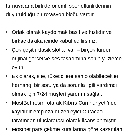
turnuvalarla birlikte önemli spor etkinliklerinin
duyurulduğu bir rotasyon bloğu vardır.
Ortak olarak kaydolmak basit ve hızlıdır ve
birkaç dakika içinde kabul edilirsiniz.
Çok çeşitli klasik slotlar var – birçok türden
orijinal görsel ve ses tasarımına sahip yüzlerce
oyun.
Ek olarak, site, tüketicilere sahip olabilecekleri
herhangi bir soru ya da sorunla ilgili yardımcı
olmak için 7/24 müşteri yardımı sağlar.
MostBet resmi olarak Kıbrıs Cumhuriyeti’nde
kayıtlıdır empieza düzenleyici Curacao
tarafından uluslararası olarak lisanslanmıştır.
Mostbet para çekme kurallarına göre kazanılan