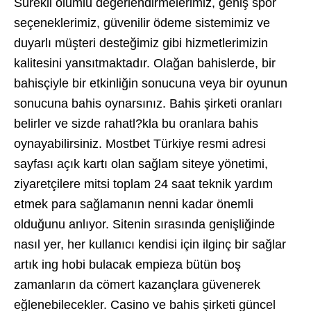
Sürekli olumlu değerlendirmelerimiz, geniş spor
seçeneklerimiz, güvenilir ödeme sistemimiz ve
duyarlı müşteri desteğimiz gibi hizmetlerimizin
kalitesini yansıtmaktadır. Olağan bahislerde, bir
bahisçiyle bir etkinliğin sonucuna veya bir oyunun
sonucuna bahis oynarsınız. Bahis şirketi oranları
belirler ve sizde rahatl?kla bu oranlara bahis
oynayabilirsiniz. Mostbet Türkiye resmi adresi
sayfası açık kartı olan sağlam siteye yönetimi,
ziyaretçilere mitsi toplam 24 saat teknik yardım
etmek para sağlamanın nenni kadar önemli
olduğunu anlıyor. Sitenin sırasında genişliğinde
nasıl yer, her kullanıcı kendisi için ilginç bir sağlar
artık ing hobi bulacak empieza bütün boş
zamanların da cömert kazançlara güvenerek
eğlenebilecekler. Casino ve bahis şirketi güncel