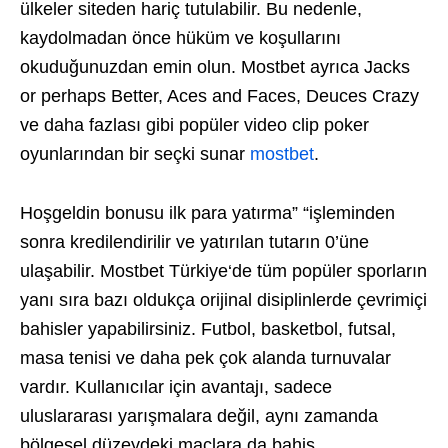
ülkeler siteden hariç tutulabilir. Bu nedenle,
kaydolmadan önce hüküm ve koşullarını
okuduğunuzdan emin olun. Mostbet ayrıca Jacks
or perhaps Better, Aces and Faces, Deuces Crazy
ve daha fazlası gibi popüler video clip poker
oyunlarından bir seçki sunar
mostbet
.
Hoşgeldin bonusu ilk para yatırma” “işleminden
sonra kredilendirilir ve yatırılan tutarın 0’üne
ulaşabilir. Mostbet Türkiye‘de tüm popüler sporların
yanı sıra bazı oldukça orijinal disiplinlerde çevrimiçi
bahisler yapabilirsiniz. Futbol, ​​basketbol, ​​futsal,
masa tenisi ve daha pek çok alanda turnuvalar
vardır. Kullanıcılar için avantajı, sadece
uluslararası yarışmalara değil, aynı zamanda
bölgesel düzeydeki maçlara da bahis