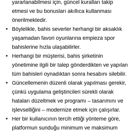
yararlanabilmesi için, güncel kuralları takip
etmesi ve bu bonusları akıllıca kullanması
önerilmektedir.
Böylelikle, bahis severler herhangi bir aksaklık
yaşamadan favori oyunlarına empieza spor
bahislerine hızla ulaşabilirler.
Herhangi bir müşterisi, bahis şirketinin
yönetimine ilgili bir talep gönderdikten ve yapılan
tüm bahisleri oynadıktan sonra hesabını silebilir.
Güncellemenin düzenli olarak yapılması gerekir,
çünkü uygulama geliştiricileri sürekli olarak
hataları düzeltmek ve programı – tasarımını ve
işlevselliğini – modernize etmek için çalışırlar.
Her bir kullanıcının tercih ettiği yönteme göre,
platformun sunduğu minimum ve maksimum