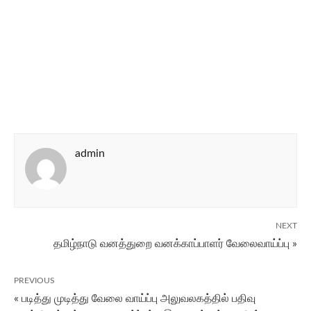
admin
NEXT
தமிழ்நாடு வனத்துறை வனக்காப்பாளர் வேலைவாய்ப்பு »
PREVIOUS
« படி‌த்து முடி‌த்து வேலை வா‌ய்‌ப்பு அலுவலக‌த்‌தி‌ல் ப‌திவு