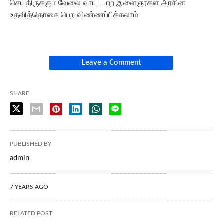
செ‌ய்‌திரு‌க்கு‌ம் வேலை வாய்ப்பற்ற இள‌ைஞ‌ர்க‌ள் அர‌சி‌ன்
உதவித்தொகை பெற விண்ணப்பிக்கலாம்
Leave a Comment
SHARE
PUBLISHED BY
admin
7 YEARS AGO
RELATED POST