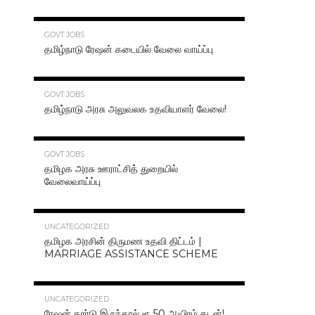
70.3K
GOVT JOBS
தமிழ்நாடு ரேஷன் கடையில் வேலை வாய்ப்பு
63.2K
GOVT JOBS
தமிழ்நாடு அரசு அலுவலக உதவியாளர் வேலை!
48.6K
GOVT JOBS
தமிழக அரசு ஊராட்சித் துறையில்
வேலைவாய்ப்பு
47.2K
UNCATEGORIZED
தமிழக அரசின் திருமண உதவி திட்டம் |
MARRIAGE ASSISTANCE SCHEME
47.1K
UNCATEGORIZED
ரேஷன் கார்டு இருந்தால் ரூ.50 ஆயிரம் கடன்!