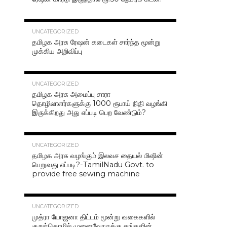
42.4K
UNCATEGORIZED
தமிழக அரசு ரேஷன் கடைகள் சார்ந்த மூன்று
முக்கிய அறிவிப்பு
40.7K
UNCATEGORIZED
தமிழக அரசு அமைப்பு சாரா
தொழிலாளர்களுக்கு 1000 ரூபாய் நிதி வழங்கி
இருக்கிறது அது எப்படி பெற வேண்டும்?
37.0K
UNCATEGORIZED
தமிழக அரசு வழங்கும் இலவச தையல் மிஷின்
பெறுவது எப்படி?-TamilNadu Govt. to
provide free sewing machine
36.5K
UNCATEGORIZED
முத்ரா யோஜனா திட்டம் மூன்று வகைகளில்
குறுந்தொழில் முனைவோருக்கு தங்களின்