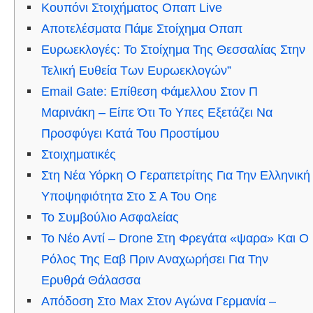
Κουπόνι Στοιχήματος Οπαπ Live
Αποτελέσματα Πάμε Στοίχημα Οπαπ
Ευρωεκλογές: Το Στοίχημα Της Θεσσαλίας Στην
Τελική Ευθεία Των Ευρωεκλογών”
Email Gate: Επίθεση Φάμελλου Στον Π
Μαρινάκη – Είπε Ότι Το Υπες Εξετάζει Να
Προσφύγει Κατά Του Προστίμου
Στοιχηματικές
Στη Νέα Υόρκη Ο Γεραπετρίτης Για Την Ελληνική
Υποψηφιότητα Στο Σ Α Του Οηε
Το Συμβούλιο Ασφαλείας
Το Νέο Αντί – Drone Στη Φρεγάτα «ψαρα» Και Ο
Ρόλος Της Εαβ Πριν Αναχωρήσει Για Την
Ερυθρά Θάλασσα
Απόδοση Στο Μax Στον Αγώνα Γερμανία –