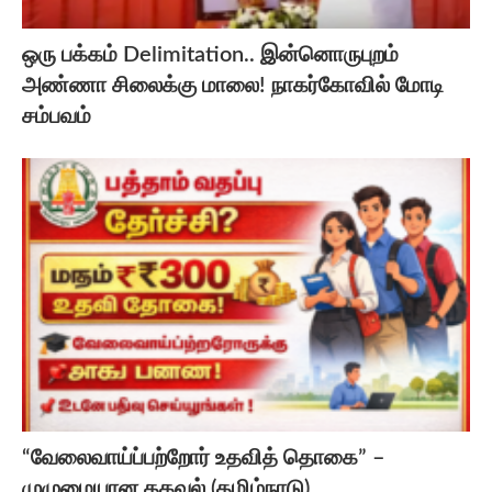
ஒரு பக்கம் Delimitation.. இன்னொருபுறம்
அண்ணா சிலைக்கு மாலை! நாகர்கோவில் மோடி
சம்பவம்
“வேலைவாய்ப்பற்றோர் உதவித் தொகை” –
முழுமையான தகவல் (தமிழ்நாடு)