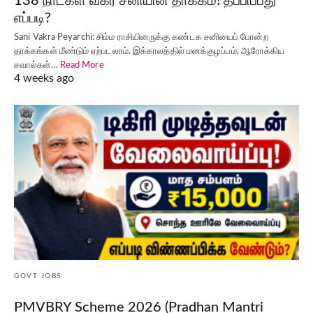
138 நாட்கள் வக்ர சனியின் தாக்கம்! தப்பிப்பது
எப்படி?
Sani Vakra Peyarchi: சிம்ம ராசியினருக்கு கண்டக சனியைப் போன்ற
தாக்கங்கள் மீண்டும் ஏற்படலாம். இக்காலத்தில் மனக்குழப்பம், ஆரோக்கிய
சவால்கள்…
Read More
4 weeks ago
GOVT JOBS
PMVBRY Scheme 2026 (Pradhan Mantri